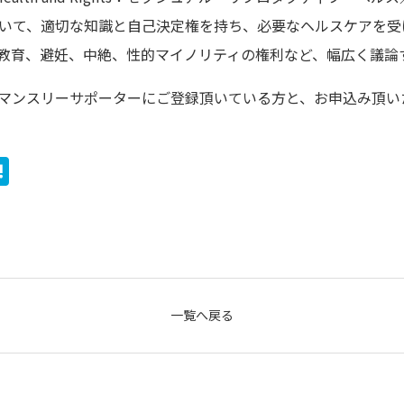
いて、適切な知識と自己決定権を持ち、必要なヘルスケアを受
教育、避妊、中絶、性的マイノリティの権利など、幅広く議論
時点でマンスリーサポーターにご登録頂いている方と、お申込み頂
H
at
e
e
n
a
一覧へ戻る