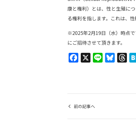
康と権利）とは、性と生殖につ
る権利を指します。これは、性
※2025年2月19日（水）
にご招待させて頂きます。
F
X
Li
Bl
T
a
n
u
h
c
e
e
r
e
s
a
b
k
d
o
y
s
前の記事へ
o
k