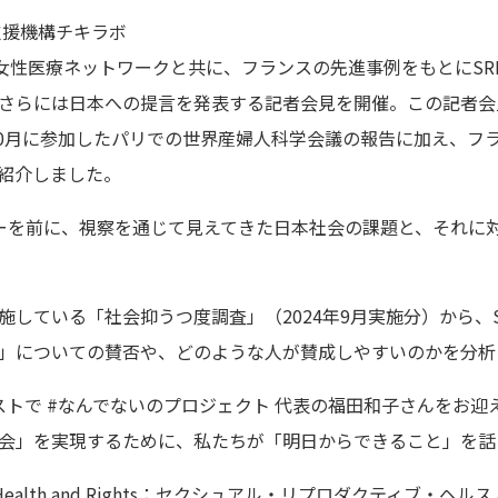
支援機構チキラボ
人女性医療ネットワークと共に、フランスの先進事例をもとにSR
さらには日本への提言を発表する記者会見を開催。この記者会
年10月に参加したパリでの世界産婦人科学会議の報告に加え、フ
紹介しました。
ーを前に、視察を通じて見えてきた日本社会の課題と、それに
している「社会抑うつ度調査」（2024年9月実施分）から、
」についての賛否や、どのような人が賛成しやすいのかを分析
ストで #なんでないのプロジェクト 代表の福田和子さんをお
会」を実現するために、私たちが「明日からできること」を話
ctive Health and Rights：セクシュアル・リプロダクティ