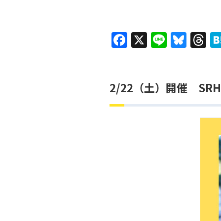
F
X
Li
Bl
T
a
n
u
h
c
e
e
r
e
s
a
2/22（土）開催 S
b
k
d
o
y
s
o
k