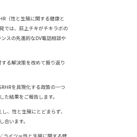
HR（性と生殖に関する健康と
見では、荻上チキがチキラボの
ランスの先進的なDV電話相談や
対する解決策を改めて振り返り
SRHRを具現化する政策の一つ
した結果をご報告します。
迎えし、性と生殖にとどまらず、
し合います。
ブ・ヘルス／ライツ＝性と⽣殖に関する健