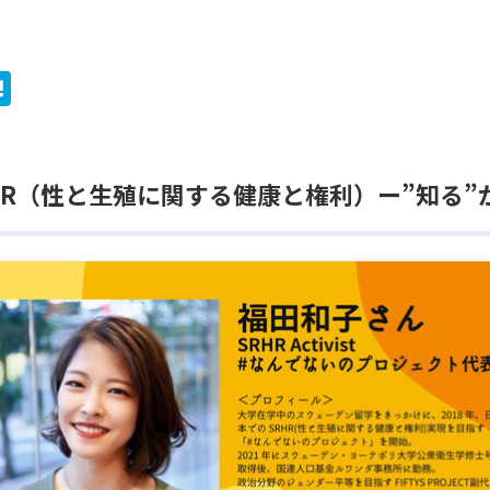
H
at
e
e
n
RHR（性と生殖に関する健康と権利）ー”知る
a