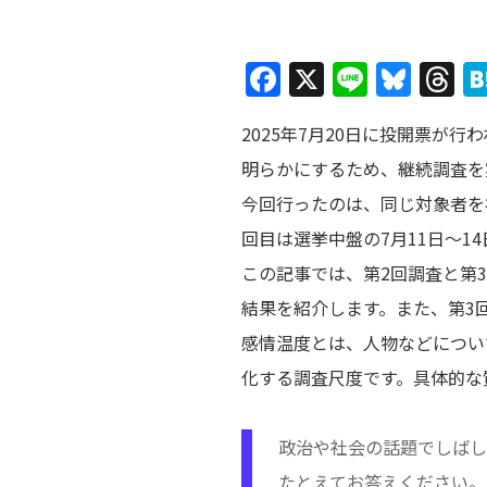
F
X
Li
Bl
T
a
n
u
h
2025年7月20日に投開票
c
e
e
r
明らかにするため、継続調査を
e
s
a
今回行ったのは、同じ対象者を
b
k
d
回目は選挙中盤の7月11日～1
o
y
s
この記事では、第2回調査と第
o
結果を紹介します。また、第3
k
感情温度とは、人物などについ
化する調査尺度です。具体的な
政治や社会の話題でしばし
たとえてお答えください。