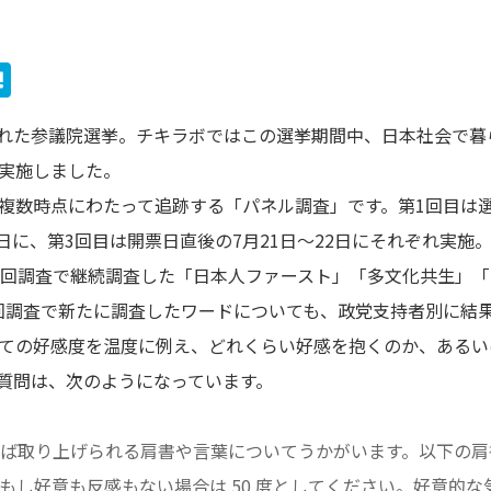
H
at
が行われた参議院選挙。チキラボではこの選挙期間中、日本社会で
e
e
実施しました。
n
複数時点にわたって追跡する「パネル調査」です。第1回目は選
a
4日に、第3回目は開票日直後の7月21日～22日にそれぞれ実
3回調査で継続調査した「日本人ファースト」「多文化共生」
回調査で新たに調査したワードについても、政党支持者別に結
ての好感度を温度に例え、どれくらい好感を抱くのか、あるい
質問は、次のようになっています。
ば取り上げられる肩書や言葉についてうかがいます。以下の肩
もし好意も反感もない場合は 50 度としてください。好意的