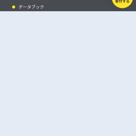
寄付する
データブック
調査レポート
お知らせ
寄付をする
お問合せ
プライバシーポリシー
© 一般社団法人社会調査支援機構チキラボ