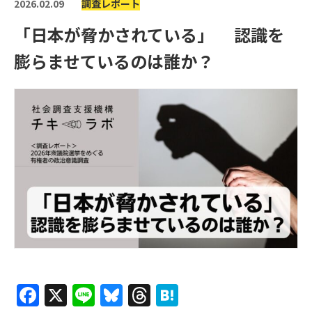
2026.02.09
調査レポート
「日本が脅かされている」 認識を
膨らませているのは誰か？
F
X
Li
Bl
T
H