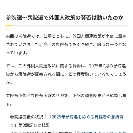
a
n
u
h
at
c
e
e
re
e
参院選〜衆院選で外国人政策の賛否は動いたのか
e
s
a
n
b
k
d
a
前回の参院選では、公示とともに、外国人関連政策が争点に設定
o
y
s
されていきました。今回の衆院選でも引き続き、論点の一つとな
o
っています。
k
では、この外国人関連政策に関する賛否は、2025年7月の参院選
後から衆院選が開始される間に、どの程度動いているのでしょう
か。
参院選直後と衆院選序盤の状況を、下記の調査結果から確認しま
す。
参院選直後の状況：「
2025年参院選をめぐる有権者の意識調
査
」第3回調査の結果