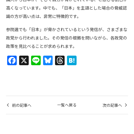
高くなっています。中でも、「日本」を主語とした場合の脅威認
識の方が高い点は、非常に特徴的です。
参院選でも「日本」が脅かされているという発信が、さまざまな
政党から行われました。その発信の根拠を問いながら、各政党の
政策を見比べることが求められます。
F
X
Li
Bl
T
H
a
n
u
h
at
c
e
e
re
e
e
s
a
n
b
k
d
a
o
y
s
一覧へ戻る
前の記事へ
次の記事へ
o
k